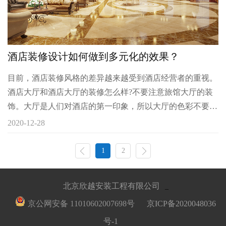
酒店装修设计如何做到多元化的效果？
目前，酒店装修风格的差异越来越受到酒店经营者的重视。
酒店大厅和酒店大厅的装修怎么样?不要注意旅馆大厅的装
饰。大厅是人们对酒店的第一印象，所以大厅的色彩不要太
复杂，以免给人刺眼的感觉;大厅的灯光要明亮温馨，给人
2020-12-28
带来感觉。
1
2
北京欣越安装工程有限公司
_
京公网安备 11010602007698号
京ICP备2020048036
号-1