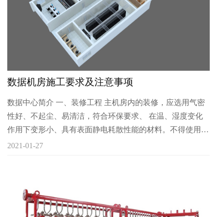
数据机房施工要求及注意事项
数据中心简介 一、装修工程 主机房内的装修，应选用气密
性好、不起尘、易清洁，符合环保要求、 在温、湿度变化
作用下变形小、具有表面静电耗散性能的材料。不得使用强
吸湿 性材料及未经表面改性处理的高分子绝缘材料作为面
2021-01-27
层。 主机房内墙壁和顶棚应满足使用功能要求，表面应平
整、光滑、不起尘、避免眩光、并应减少凹凸面。 主机房
地面设计应满足使用功能要求：当铺设防静电地板时，活动
地板的高度应根据电缆布线和空调送风要求确定。 （１）
活动地板下空间只作为电缆布线使用时，地板高度不宜小于