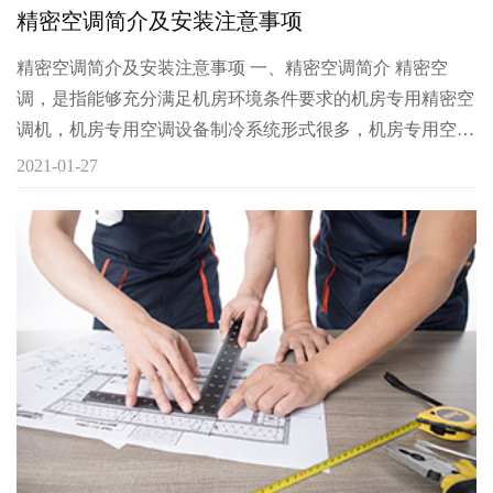
​精密空调简介及安装注意事项
精密空调简介及安装注意事项 一、精密空调简介 精密空
调，是指能够充分满足机房环境条件要求的机房专用精密空
调机，机房专用空调设备制冷系统形式很多，机房专用空调
机组制冷系统主要冷却形式有风冷式、水冷或乙二醇水冷
2021-01-27
式、冷冻水式、双冷源系统等。 机房精密空调机广泛适用
于计算机机房、程控交换机机房、卫星移动通讯站、大型医
疗设备室、实验室、测试室、精密电子仪器生产车间等高精
密环境，这样的环境对空气的温度、湿度、洁净度、气流分
布等各项指标有很高的要求，必须由每年365天、每天24 小
时安全可靠运行的专用机房精密空调设备来保障 二、机房
专用空调与普通舒适空调的区别 计算机机房对温度、湿度
及洁净度均有较严格的要求，因此，计算机机房专用空调在
设计上与传统的舒适性空调有着很大区别，表现在以下5个
方面： 1、传统的舒适性空调主要是针对于人员设计，送风