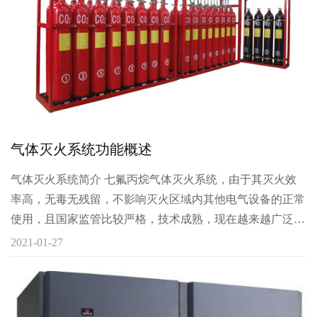
25Omm，活动地板下的地面和四壁装饰，可采用水泥砂浆
抹灰。地面材料应平整、耐磨。 （２）如既作为电缆布
线，又作为空调静压箱时，地板高度不宜小于 400mm。活
动地板下的地面和四壁装饰应采用不起尘、不易积灰、易于
清洁的材料。 楼板或地面应采取保温防潮措施，地面垫层
宜配筋， 维护结构宜采取防结露措施 。 Ａ级 B 级电子信息
系统机房的主机房不宜设置外窗。当主机房设有外窗时，应
气体灭火系统功能概述
采用双层固定窗，并应有良好的气密性，不间断电源系统的
电池室设有外窗时，应避免阳光直射。
气体灭火系统简介 七氟丙烷气体灭火系统，由于其灭火效
率高，无毒无残留，不影响灭火区域内其他电气设备的正常
使用，且国家监管比较严格，技术成熟，现在越来越广泛的
应用于计算机房、数据机房、配电室等。可根据现场情况选
2021-01-27
用有管网或无管网系统。 七氟丙烷灭火装置一般都有自动
和手动两种模式，当处于自动模式下，电气按钮开关控制启
动瓶（小瓶）释放，启动气体经铜管按顺序顶开主输气管线