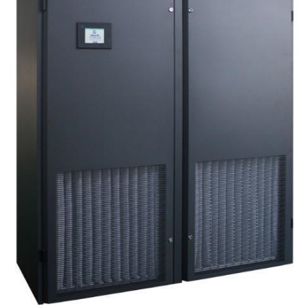
上各环节的通道阀门，最后到达储气瓶（大瓶），并打开储
气瓶的主阀门，灭火气体经由主输气管线输送到相应的区
域。当灭火系统自动模式失效时，也可对其进行手动启动，
在启动瓶输出气压经过的每一个气动阀门都附带有手动通断
功能。 七氟丙烷灭火系统系统为防止自动或手动误操作，
其在每个启动气瓶的电控阀门上方都设有一个防误喷装置。
当灭火系统正常使用时，此保险销的销子是插在保险孔内。
如果发生火灾，操作人员在启动灭火系统前，应在第一时间
将此保险销拔掉，再去按下启动按钮，这样才能启动灭火系
统。所以，数据机房的值班人员，务必要熟悉本机房内的灭
火装置的操作方法，以便于在机房发生失火状况时，能在第
一时间内启动七氟丙烷气体灭火系统进行灭火。 七氟丙烷
灭