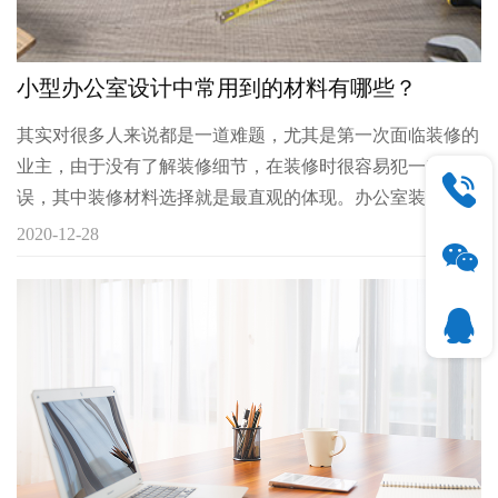
量小，送风焓差大，降温和除湿同时进行；而机房内显热量
占全部热量的90%以上，它包括设备本身发热、照明发热
量、通过墙壁、天花、窗户、地板的导热量，以及阳光辐射
小型办公室设计中常用到的材料有哪些？
热，通过缝隙的渗透风和新风热量等。这些发热量产生的湿
量很小，因此采用舒适性空调势必造成机房
其实对很多人来说都是一道难题，尤其是第一次面临装修的
业主，由于没有了解装修细节，在装修时很容易犯一些错
误，其中装修材料选择就是最直观的体现。办公室装修整体
品质影响着整个公司办公效率和企业形象，装修材料合理的
2020-12-28
运用可以给办公室带来不一样的效果，如果装修材料选择不
合理，办公室装修只会显得突兀